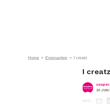
Home
>
Exposanten
>
I creatz
I creat
casper
30 JUNI
DEEL