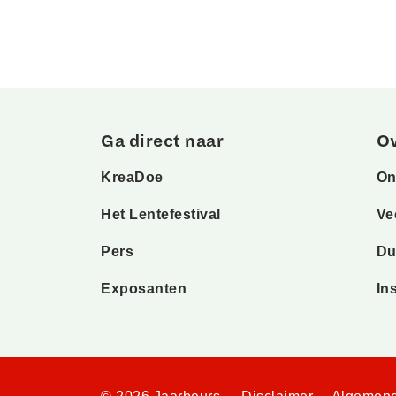
Ga direct naar
O
KreaDoe
On
Het Lentefestival
Ve
Pers
Du
Exposanten
In