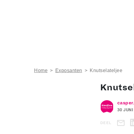
Home
>
Exposanten
>
Knutselateljee
Knutsel
casper
30 JUNI
DEEL