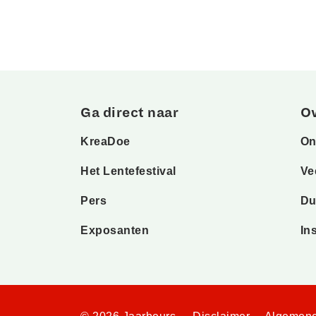
Ga direct naar
O
KreaDoe
On
Het Lentefestival
Ve
Pers
Du
Exposanten
In