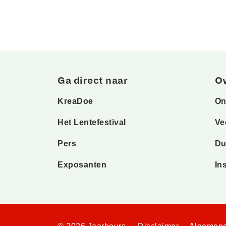
Ga direct naar
O
KreaDoe
On
Het Lentefestival
Ve
Pers
Du
Exposanten
In