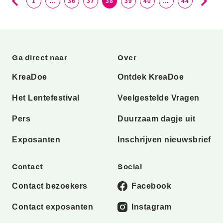
1
…
36
37
38
39
40
…
44
Ga direct naar
Over
KreaDoe
Ontdek KreaDoe
Het Lentefestival
Veelgestelde Vragen
Pers
Duurzaam dagje uit
Exposanten
Inschrijven nieuwsbrief
Contact
Social
Contact bezoekers
Facebook
Contact exposanten
Instagram