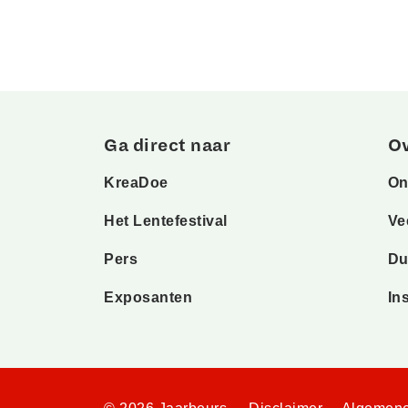
Ga direct naar
O
KreaDoe
On
Het Lentefestival
Ve
Pers
Du
Exposanten
In