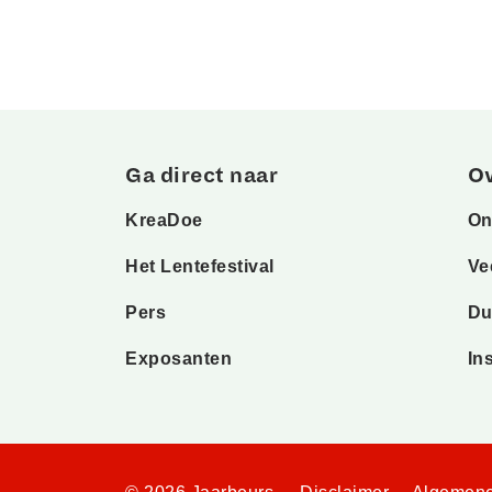
Ga direct naar
O
KreaDoe
On
Het Lentefestival
Ve
Pers
Du
Exposanten
In