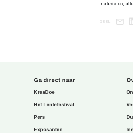
materialen, all
DEEL
Ga direct naar
O
KreaDoe
On
Het Lentefestival
Ve
Pers
Du
Exposanten
In