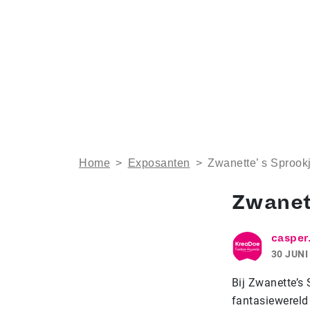
Home
>
Exposanten
>
Zwanette’ s Sprookj
Zwanett
casper
30 JUNI
Bij Zwanette’s
fantasiewereld