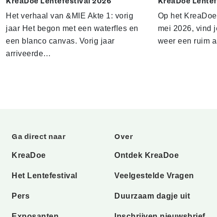
KreaDoe Lentefestival 2026
KreaDoe Lentef
Het verhaal van &MIE Akte 1: vorig
Op het KreaDoe L
jaar Het begon met een waterfles en
mei 2026, vind j
een blanco canvas. Vorig jaar
weer een ruim 
arriveerde…
Ga direct naar
Over
KreaDoe
Ontdek KreaDoe
Het Lentefestival
Veelgestelde Vragen
Pers
Duurzaam dagje uit
Exposanten
Inschrijven nieuwsbrief